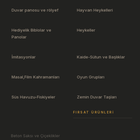
Duvar panosu ve rölyef
Hayvan Heykelleri
Hediyelik Biblolar ve
Heykeller
Panolar
İmitasyonlar
Kaide-Sütun ve Başlıklar
Masal,Film Kahramanları
Oyun Grupları
Süs Havuzu-Fiskiyeler
Zemin Duvar Taşları
FIRSAT ÜRÜNLERI
Beton Saksı ve Çiçeklikler