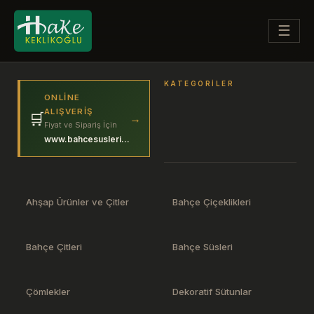
☰
KATEGORILER
ONLINE
ALIŞVERIŞ
🛒
→
Fiyat ve Sipariş İçin
www.bahcesuslerim.com
Ahşap Ürünler ve Çitler
Bahçe Çiçeklikleri
Bahçe Çitleri
Bahçe Süsleri
Çömlekler
Dekoratif Sütunlar