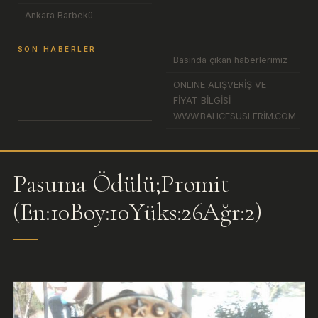
Ankara Barbekü
SON HABERLER
Basında çıkan haberlerimiz
ONLINE ALIŞVERİŞ VE
FİYAT BİLGİSİ
WWW.BAHCESUSLERİM.COM
Pasuma Ödülü;Promit
(En:10Boy:10Yüks:26Ağr:2)