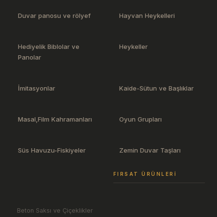
Duvar panosu ve rölyef
Hayvan Heykelleri
Hediyelik Biblolar ve
Heykeller
Panolar
İmitasyonlar
Kaide-Sütun ve Başlıklar
Masal,Film Kahramanları
Oyun Grupları
Süs Havuzu-Fiskiyeler
Zemin Duvar Taşları
FIRSAT ÜRÜNLERI
Beton Saksı ve Çiçeklikler