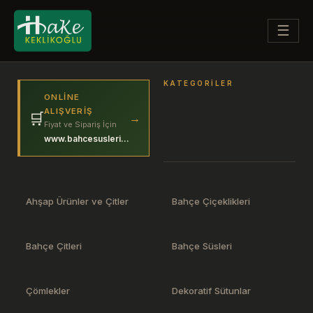
☰
KATEGORILER
ONLINE
ALIŞVERIŞ
🛒
→
Fiyat ve Sipariş İçin
www.bahcesuslerim.com
Ahşap Ürünler ve Çitler
Bahçe Çiçeklikleri
Bahçe Çitleri
Bahçe Süsleri
Çömlekler
Dekoratif Sütunlar