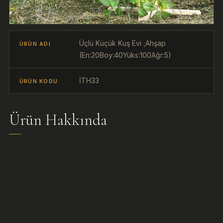
Üçlü Küçük Kuş Evi ;Ahşap
ÜRÜN ADI
(En:20Boy:40Yüks:100Ağr:5)
İTH33
ÜRÜN KODU
Ürün Hakkında