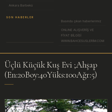
Ankara Barbekü
SON HABERLER
Basında çıkan haberlerimiz
ONLINE ALIŞVERİŞ VE
FİYAT BİLGİSİ
WWW.BAHCESUSLERİM.COM
Üçlü Küçük Kuş Evi ;Ahşap
(En:20Boy:40Yüks:100Ağr:5)