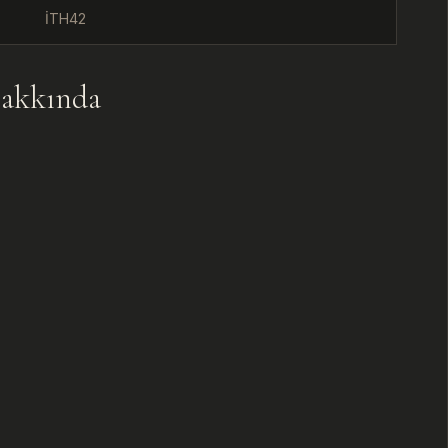
İTH42
U
akkında