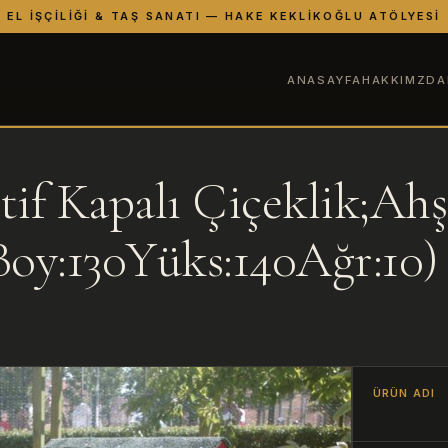
EL İŞÇILIĞI & TAŞ SANATI — HAKE KEKLIKOĞLU ATÖLYESI
ANASAYFA
HAKKIMZDA
tif Kapalı Çiçeklik;Ah
Boy:130Yüks:140Ağr:10)
ÜRÜN ADI