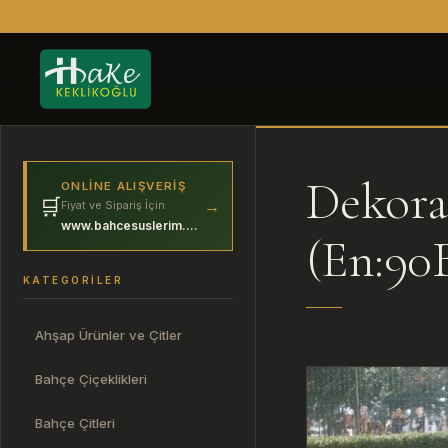
Dekora
ONLINE ALIŞVERIŞ
🛒
→
Fiyat ve Sipariş İçin
www.bahcesuslerim.com
(En:90
KATEGORILER
Ahşap Ürünler ve Çitler
Bahçe Çiçeklikleri
Bahçe Çitleri