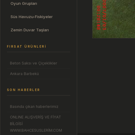
Oyun Grupları
Süs Havuzu-Fiskiyeler
Zemin Duvar Taşları
FIRSAT ÜRÜNLERI
Beton Saksı ve Çiçeklikler
Ankara Barbekü
SON HABERLER
Basında çıkan haberlerimiz
ONLINE ALIŞVERİŞ VE FİYAT
BİLGİSİ
WWW.BAHCESUSLERİM.COM