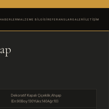
HABERLER
MALZEME BILGISI
REFERANSLAR
GALERI
İLETIŞIM
şap
Dekoratif Kapalı Çiçeklik;Ahşap
(En:90Boy:130Yüks:140Ağr:10)