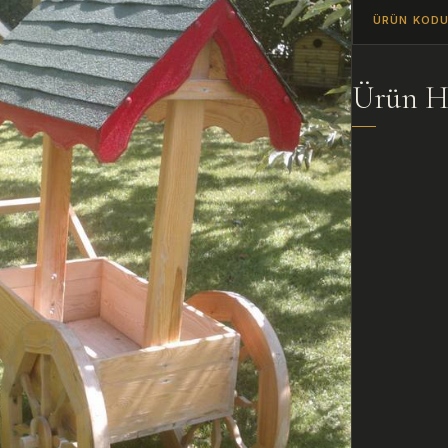
ÜRÜN KOD
Ürün H